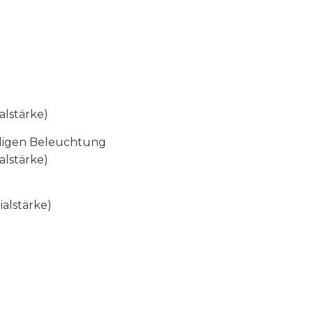
alstärke)
iligen Beleuchtung
alstärke)
alstärke)