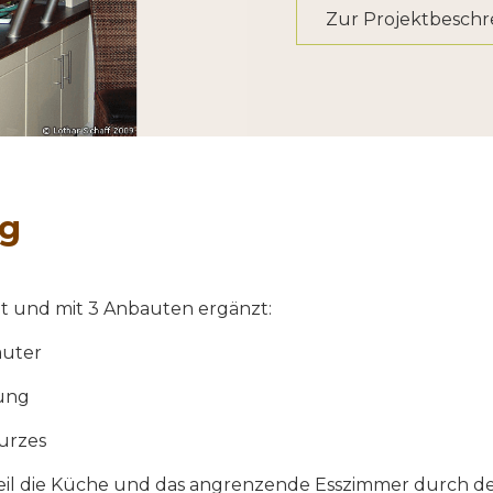
Zur Projektbesch
ng
 und mit 3 Anbauten ergänzt:
äuter
tung
urzes
il die Küche und das angrenzende Esszimmer durch 