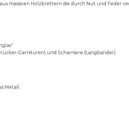
ht aus massiven Holzbrettern die durch Nut und Feder v
hglas“
Drücker-Garnituren) und Scharniere (Langbänder)
us Metall